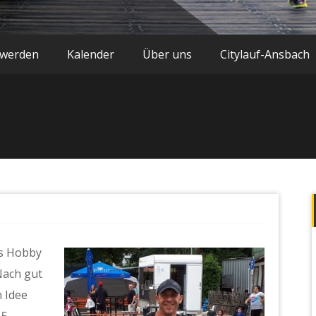
 werden
Kalender
Über uns
Citylauf-Ansbach
es Hobby
Nach gut
 Idee
15