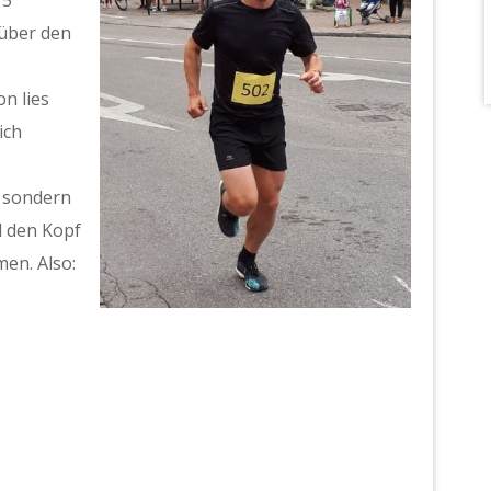
 über den
n lies
ich
, sondern
d den Kopf
en. Also: