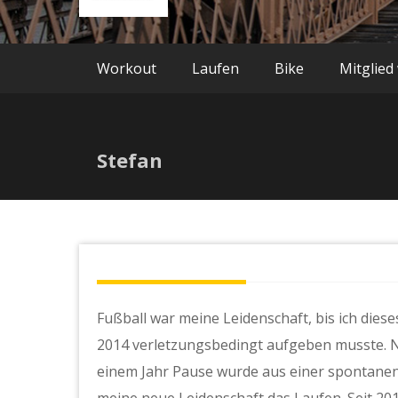
Workout
Laufen
Bike
Mitglied
Stefan
Fußball war meine Leidenschaft, bis ich dies
2014 verletzungsbedingt aufgeben musste. 
einem Jahr Pause wurde aus einer spontanen
meine neue Leidenschaft das Laufen. Seit 20