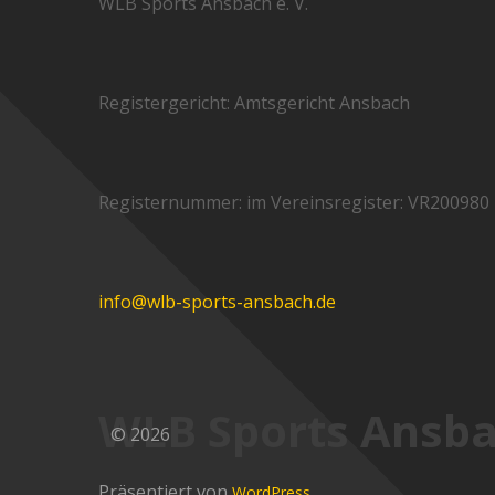
WLB Sports Ansbach e. V.
Registergericht: Amtsgericht Ansbach
Registernummer: im Vereinsregister: VR200980
info@wlb-sports-ansbach.de
WLB Sports Ansb
© 2026
Präsentiert von
WordPress