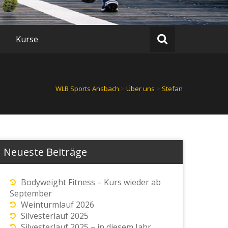
Kurse
WLB Sports Ansbach
>
Über uns
>
Stefan
Neueste Beiträge
Bodyweight Fitness – Kurs wieder ab
September
Weinturmlauf 2026
Silvesterlauf 2025
Silvesterlauf 2025 – in diesem Jahr