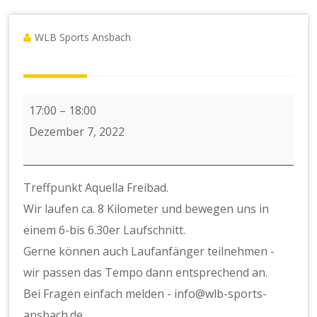
WLB Sports Ansbach
Lauf
17:00
–
18:00
am
Dezember 7, 2022
Abend
-
Treffpunkt Aquella Freibad.
Treffpunkt
Wir laufen ca. 8 Kilometer und bewegen uns in
Aquella
einem 6-bis 6.30er Laufschnitt.
Gerne können auch Laufanfänger teilnehmen -
wir passen das Tempo dann entsprechend an.
Bei Fragen einfach melden - info@wlb-sports-
ansbach.de