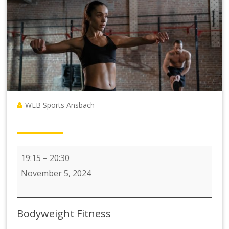
WLB Sports Ansbach
6
19:15
–
20:30
X
November 5, 2024
ADVANCED
Bodyweight
Bodyweight Fitness
Fitness