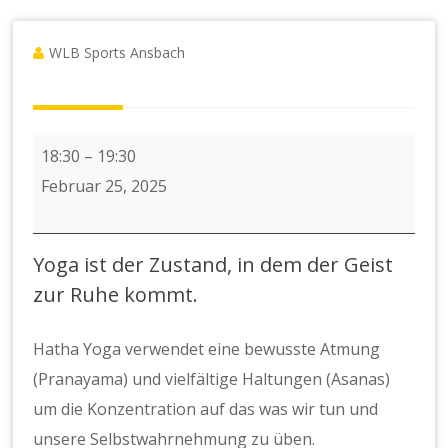
WLB Sports Ansbach
7
18:30
–
19:30
x
Februar 25, 2025
Abendkurs
Vinyasa/Hatha
Yoga ist der Zustand, in dem der Geist
Yoga
zur Ruhe kommt.
2025
Hatha Yoga verwendet eine bewusste Atmung
(Pranayama) und vielfältige Haltungen (Asanas)
um die Konzentration auf das was wir tun und
unsere Selbstwahrnehmung zu üben.