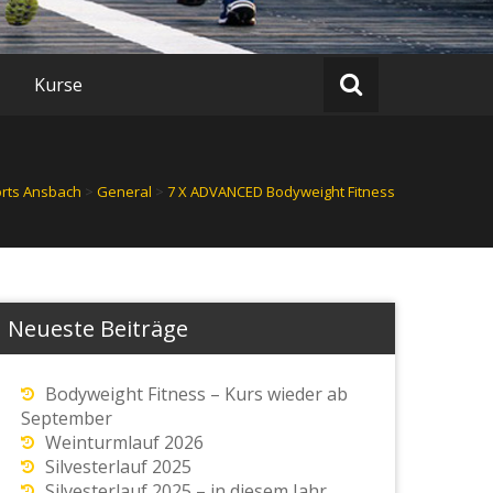
Kurse
rts Ansbach
>
General
>
7 X ADVANCED Bodyweight Fitness
Neueste Beiträge
Bodyweight Fitness – Kurs wieder ab
September
Weinturmlauf 2026
Silvesterlauf 2025
Silvesterlauf 2025 – in diesem Jahr