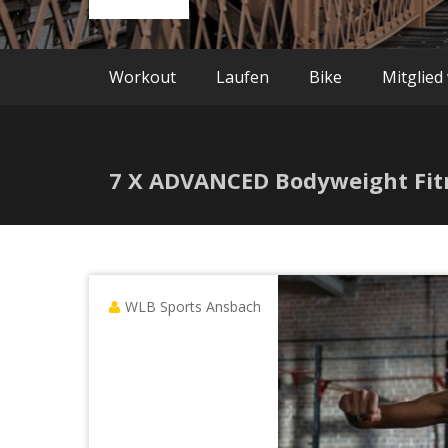
Workout
Laufen
Bike
Mitglied
7 X ADVANCED Bodyweight Fit
WLB Sports Ansbach