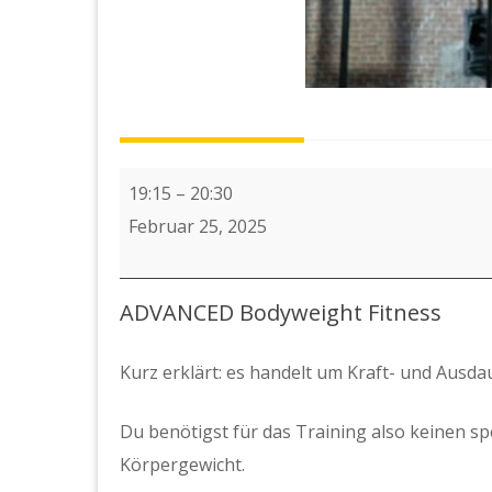
7
19:15
–
20:30
X
Februar 25, 2025
ADVANCED
Bodyweight
ADVANCED Bodyweight Fitness
Fitness
Kurz erklärt: es handelt um Kraft- und Ausdau
Du benötigst für das Training also keinen sp
Körpergewicht.