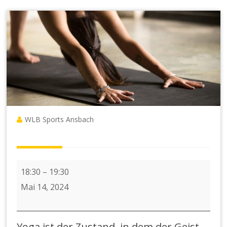
WLB Sports Ansbach
Abendkurs
18:30
–
19:30
Hatha/Yina
Mai 14, 2024
Yoga
-
Yoga ist der Zustand, in dem der Geist