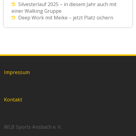
Silvesterlauf 2025 – in diesem Jahr auch mit
einer Walking Gruppe
Deep Work mit Meike – jetzt Platz sichern
Impressum
Kontakt
WLB Sports Ansbach e. V.