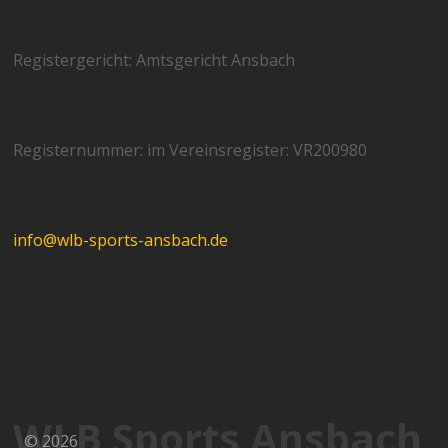
Registergericht: Amtsgericht Ansbach
Registernummer: im Vereinsregister: VR200980
info@wlb-sports-ansbach.de
WLB Sports Ansbach
© 2026