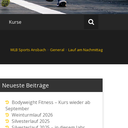
Kurse
WLB Sports Ansbach
>
General
>
Lauf am Nachmittag
Neueste Beiträge
Bodyweight Fitness – Kurs wieder ab
September
Weinturmlauf 2026
Silvesterlauf 2025
Silvesterlauf 2025 – in diesem Jahr