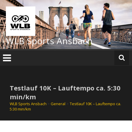
Zum
Inhalt
springen
WLB Sports Ansbach
Testlauf 10K – Lauftempo ca. 5:30
min/km
WLB Sports Ansbach
>
General
>
Testlauf 10K – Lauftempo ca.
5:30 min/km