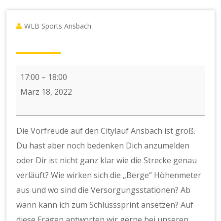
WLB Sports Ansbach
Testlauf
17:00
–
18:00
10K
März 18, 2022
-
Lauftempo
Die Vorfreude auf den Citylauf Ansbach ist groß.
ca.
Du hast aber noch bedenken Dich anzumelden
5:30
oder Dir ist nicht ganz klar wie die Strecke genau
min/km
verläuft? Wie wirken sich die „Berge“ Höhenmeter
aus und wo sind die Versorgungsstationen? Ab
wann kann ich zum Schlusssprint ansetzen? Auf
diese Fragen antworten wir gerne bei unseren