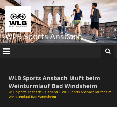
Zum
Inhalt
springen
WLB Sports Ansbach
WLB Sports Ansbach läuft beim
Weinturmlauf Bad Windsheim
WLB Sports Ansbach
>
General
>
WLB Sports Ansbach läuft beim
Weinturmlauf Bad Windsheim