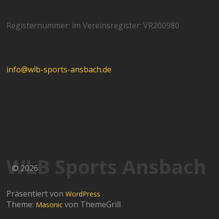
Registernummer: im Vereinsregister: VR200980
info@wlb-sports-ansbach.de
WLB Sports Ansbach
© 2026
Präsentiert von
WordPress
Theme:
von ThemeGrill
Masonic