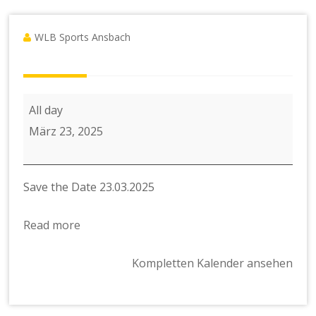
WLB Sports Ansbach
WLB
All day
Sports
März 23, 2025
Ansbach
läuft
Save the Date 23.03.2025
beim
Weinturmlauf
Read more
Bad
Windsheim
Kompletten Kalender ansehen