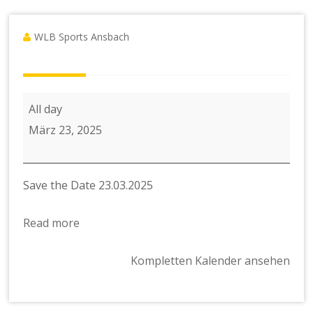
WLB Sports Ansbach
WLB
All day
Sports
März 23, 2025
Ansbach
läuft
Save the Date 23.03.2025
beim
Weinturmlauf
Read more
Bad
Windsheim
Kompletten Kalender ansehen