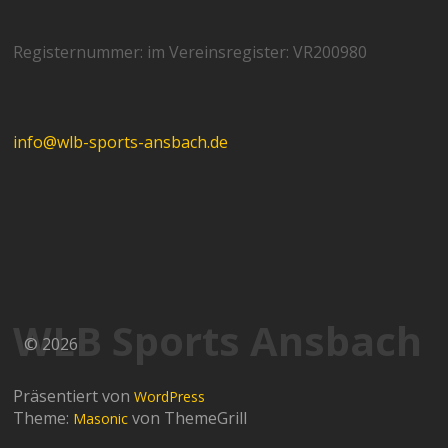
Registernummer: im Vereinsregister: VR200980
info@wlb-sports-ansbach.de
WLB Sports Ansbach
© 2026
Präsentiert von
WordPress
Theme:
von ThemeGrill
Masonic