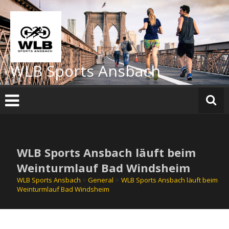
Zum
Inhalt
springen
WLB Sports Ansbach
WLB Sports Ansbach läuft beim
Weinturmlauf Bad Windsheim
WLB Sports Ansbach
>
General
>
WLB Sports Ansbach läuft beim
Weinturmlauf Bad Windsheim