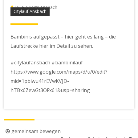
WLB Sports Ansbach
Citylauf Ansbach
Bambinis aufgepasst – hier geht es lang – die
Laufstrecke hier im Detail zu sehen.
#citylaufansbach #bambinilauf
https://www.google.com/maps/d/u/0/edit?
mid=1pbiwu41rEVwKVJD-
hTBx6ZewGt3OFx61&usp=sharing
Beitragsnavigation
gemeinsam bewegen