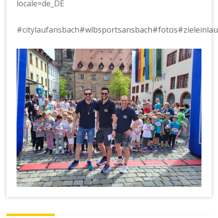
locale=de_DE
#citylaufansbach
#wlbsportsansbach#fotos#zieleinlau