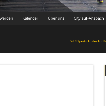
 werden
Kalender
Über uns
Citylauf-Ansbach
WLB Sports Ansbach
>
B