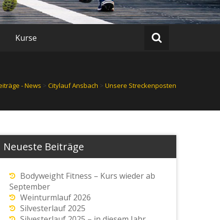
Kurse
eiträge - News
>
Citylauf Ansbach
>
Unsere Streckenposten
Neueste Beiträge
Bodyweight Fitness – Kurs wieder ab
September
Weinturmlauf 2026
Silvesterlauf 2025
Silvesterlauf 2025 – in diesem Jahr